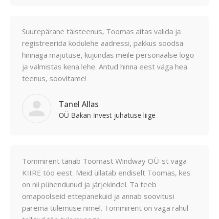
Suurepärane täisteenus, Toomas aitas valida ja
registreerida kodulehe aadressi, pakkus soodsa
hinnaga majutuse, kujundas meile personaalse logo
ja valmistas kena lehe. Antud hinna eest väga hea
teenus, soovitame!
Tanel Allas
OÜ Bakan Invest juhatuse liige
Tommirent tänab Toomast Windway OÜ-st väga
KIIRE töö eest. Meid üllatab endiselt Toomas, kes
on nii pühendunud ja järjekindel. Ta teeb
omapoolseid ettepanekuid ja annab soovitusi
parema tulemuse nimel. Tommirent on väga rahul