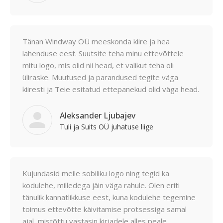
Tänan Windway OÜ meeskonda kiire ja hea
lahenduse eest. Suutsite teha minu ettevõttele
mitu logo, mis olid nii head, et valikut teha oli
üliraske. Muutused ja parandused tegite väga
kiiresti ja Teie esitatud ettepanekud olid väga head.
Aleksander Ljubajev
Tuli ja Suits OÜ juhatuse liige
Kujundasid meile sobiliku logo ning tegid ka
kodulehe, milledega jäin väga rahule. Olen eriti
tänulik kannatlikkuse eest, kuna kodulehe tegemine
toimus ettevõtte käivitamise protsessiga samal
ajal, mistõttu vastasin kirjadele alles peale