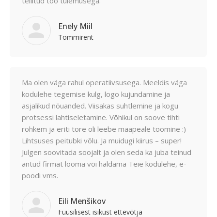
tellitud töö tulemusega.
Enely Miil
Tommirent
Ma olen väga rahul operatiivsusega. Meeldis väga
kodulehe tegemise kulg, logo kujundamine ja
asjalikud nõuanded. Viisakas suhtlemine ja kogu
protsessi lahtiseletamine. Võhikul on soove tihti
rohkem ja eriti tore oli leebe maapeale toomine :)
Lihtsuses peitubki võlu. Ja muidugi kiirus – super!
Julgen soovitada soojalt ja olen seda ka juba teinud
antud firmat looma või haldama Teie kodulehe, e-
poodi vms.
Eili Menšikov
Füüsilisest isikust ettevõtja