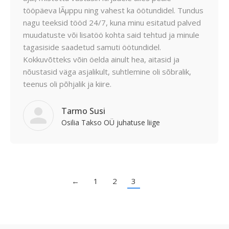
tööpäeva lÃµppu ning vahest ka öötundidel. Tundus
nagu teeksid tööd 24/7, kuna minu esitatud palved
muudatuste või lisatöö kohta said tehtud ja minule
tagasiside saadetud samuti öötundidel.
Kokkuvõtteks võin öelda ainult hea, aitasid ja
nõustasid väga asjalikult, suhtlemine oli sõbralik,
teenus oli põhjalik ja kiire.
Tarmo Susi
Osilia Takso OÜ juhatuse liige
←
1
2
3