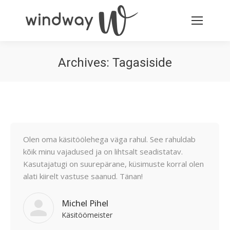
Archives:
Tagasiside
You are here:
Olen oma käsitöölehega väga rahul. See rahuldab
kõik minu vajadused ja on lihtsalt seadistatav.
Kasutajatugi on suurepärane, küsimuste korral olen
alati kiirelt vastuse saanud. Tänan!
Michel Pihel
Käsitöömeister