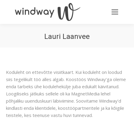
Lauri Laanvee
You are here:
Koduleht on ettevõtte visiitkaart. Kui koduleht on loodud
siis tegelikult töö alles algab. Koostöös Windway’ga oleme
enda tarbeks ühe kodulehekülje juba edukalt käivitanud.
Loogiliseks jätkuks sellele oli ka MagnetMedia lehel
põhjaliku uuenduskuuri läbiviimine. Soovitame Windway’d
kindlasti enda klientidele, koostööpartneritele ja ka kõigile
teistele, kes teenuse vastu huvi tunnevad.