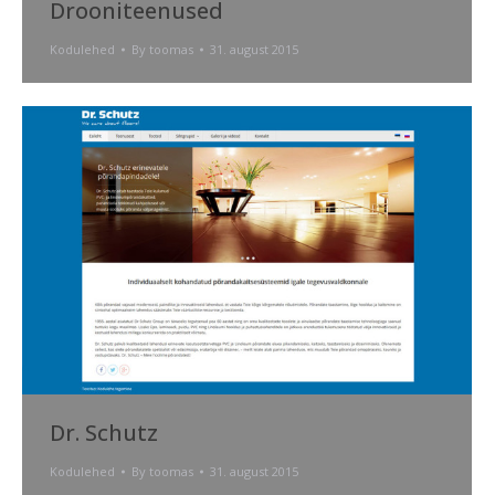
Drooniteenused
Kodulehed
By
toomas
31. august 2015
Dr. Schutz
Kodulehed
By
toomas
31. august 2015