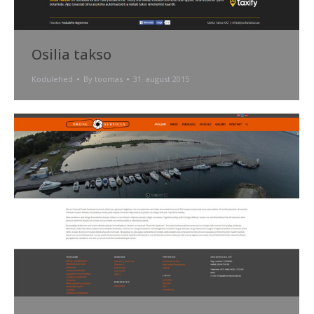
Osilia takso
Kodulehed
By
toomas
31. august 2015