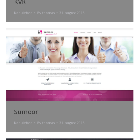
KVR
Kodulehed
By
toomas
31. august 2015
Sumoor
Kodulehed
By
toomas
31. august 2015