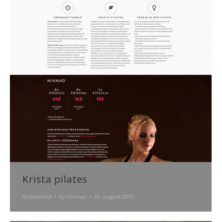
Krista pilates
Kodulehed
By
toomas
31. august 2015