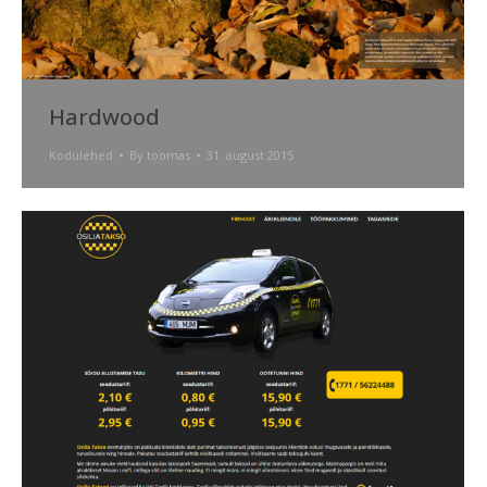
Hardwood
Kodulehed
By
toomas
31. august 2015